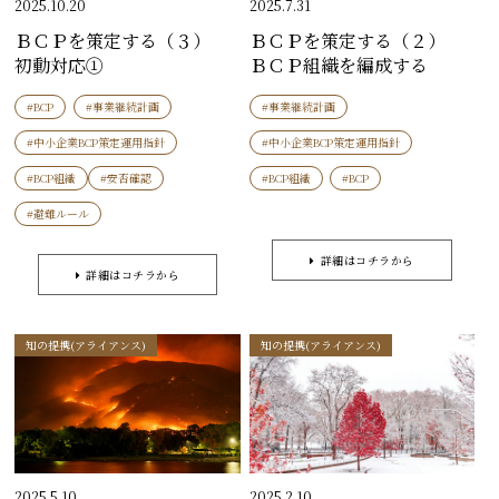
2025.10.20
2025.7.31
ＢＣＰを策定する（３）
ＢＣＰを策定する（２）
初動対応①
ＢＣＰ組織を編成する
#BCP
#事業継続計画
#事業継続計画
#中小企業BCP策定運用指針
#中小企業BCP策定運用指針
#BCP組織
#安否確認
#BCP組織
#BCP
#避難ルール
詳細はコチラから
詳細はコチラから
知の提携(アライアンス)
知の提携(アライアンス)
2025.5.10
2025.2.10