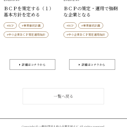
ＢＣＰを策定する（１）
ＢＣＰの策定・運用で強靭
基本方針を定める
な企業となる
#BCP
#事業継続計画
#BCP
#事業継続計画
#中小企業ＢＣＰ策定運用指針
#中小企業ＢＣＰ策定運用指針
詳細はコチラから
詳細はコチラから
一覧へ戻る
Copyright © 一般社団法人中小企業支援ナビ All rights reserved.