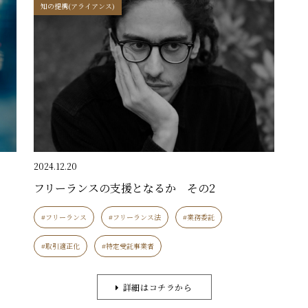
知の提携(アライアンス)
2024.12.20
フリーランスの支援となるか その2
#フリーランス
#フリーランス法
#業務委託
#取引適正化
#特定受託事業者
詳細はコチラから