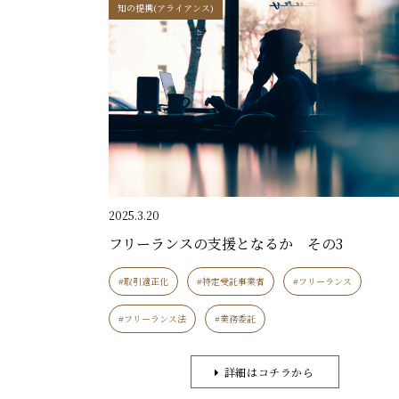
知の提携(アライアンス)
2025.3.20
フリーランスの支援となるか その3
#取引適正化
#特定受託事業者
#フリーランス
#フリーランス法
#業務委託
詳細はコチラから