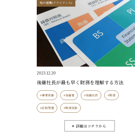
知の提携(アライアンス)
2023.12.20
後継社長が最も早く財務を理解する方法
#事業承継
#後継者
#後継社長
#財務
#計数管理
#財務係数
詳細はコチラから