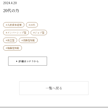
2024.4.20
20代の力
#人的資本経営
#20代
#メンバーシップ型
#ジョブ型
#自立型
#流動性知能
#結晶性知能
詳細はコチラから
一覧へ戻る