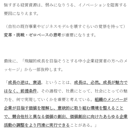
強すぎる経営資源は、弱みになりうる、イノベーションを阻害する
要因になりえます。
（自社の既存事業やビジネスモデルを壊すぐらいの覚悟を持って）
変革・挑戦・ゼロベースの思考
が重要になります。
最後に、「飛躍的成長を目指そうとする中小企業経営者の方へのメ
ッセージ」から一部抜粋します。
「
成長の逆は、衰退
。ということは、
成長は、必然。成長が魅力で
はなく、前提条件
。その過程で、社員にとって、社会にとっての魅
力を、何で実現していくかを重要と考えている。
組織のメンバーが
企業が目指す価値を理解し、意欲的に取り組む環境を整えること
で、競合他社と異なる価値の創出、価値創出に向けたあらゆる企業
活動の調整をより円滑に実行できる
ことがある。」