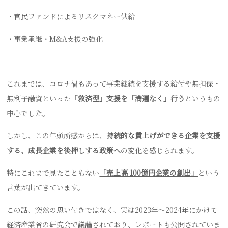
・官民ファンドによるリスクマネー供給
・事業承継・M&A支援の強化
これまでは、コロナ禍もあって事業継続を支援する給付や無担保・
無利子融資といった「
救済型」支援を「満遍なく」行う
というもの
中心でした。
しかし、この年頭所感からは、
持続的な賃上げができる企業を支援
する、成長企業を後押しする政策へ
の変化を感じられます。
特にこれまで見たこともない
「売上高 100億円企業の創出」
という
言葉が出てきています。
この話、突然の思い付きではなく、実は2023年～2024年にかけて
経済産業省の研究会で議論されており、レポートも公開されていま