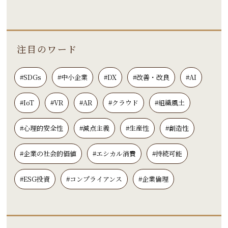
注目のワード
#SDGs
#中小企業
#DX
#改善・改良
#AI
#IoT
#VR
#AR
#クラウド
#組織風土
#心理的安全性
#減点主義
#生産性
#創造性
#企業の社会的価値
#エシカル消費
#持続可能
#ESG投資
#コンプライアンス
#企業倫理