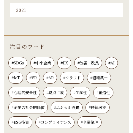
2021
注目のワード
#SDGs
#中小企業
#DX
#改善・改良
#AI
#IoT
#VR
#AR
#クラウド
#組織風土
#心理的安全性
#減点主義
#生産性
#創造性
#企業の社会的価値
#エシカル消費
#持続可能
#ESG投資
#コンプライアンス
#企業倫理