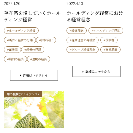
2022.1.20
2022.4.10
存在感を増していくホール
ホールディング経営におけ
ディング経営
る経営理念
#ホールディング経営
#経営理念
#ホールディング経営
#所有と経営の分離
#持株会社
#経営理念の再構築
#後継者
#創業家
#規模の経済
#グループ経営理念
#事業承継
#範囲の経済
#速度の経済
詳細はコチラから
詳細はコチラから
知の提携(アライアンス)