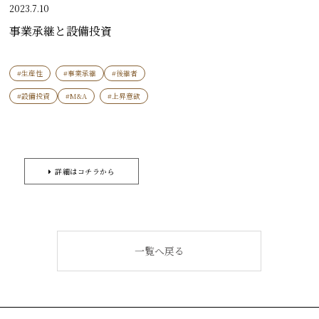
2023.7.10
事業承継と設備投資
#生産性
#事業承継
#後継者
#設備投資
#M&A
#上昇意欲
詳細はコチラから
一覧へ戻る