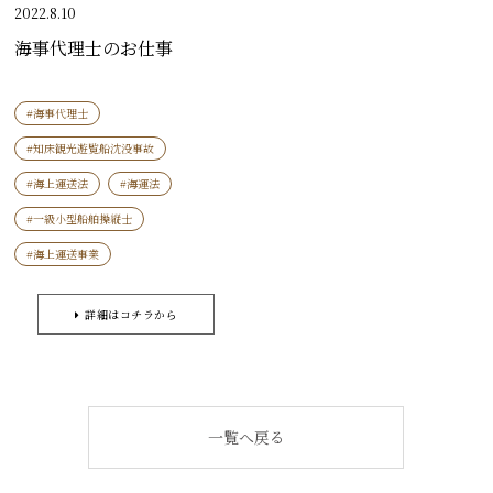
2022.8.10
海事代理士のお仕事
#海事代理士
#知床観光遊覧船沈没事故
#海上運送法
#海運法
#一級小型船舶操縦士
#海上運送事業
詳細はコチラから
一覧へ戻る