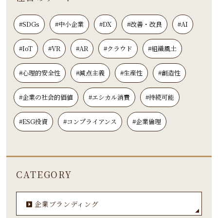
#SDGs
#中小企業
#DX
#改善・改良
#AI
#IoT
#VR
#AR
#クラウド
#組織風土
#心理的安全性
#減点主義
#生産性
#創造性
#企業の社会的価値
#エシカル消費
#持続可能
#ESG投資
#コンプライアンス
#企業倫理
CATEGORY
企業ブランディング