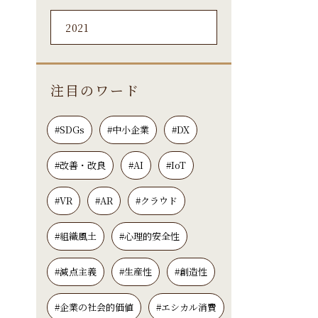
2021
注目のワード
#SDGs
#中小企業
#DX
#改善・改良
#AI
#IoT
#VR
#AR
#クラウド
#組織風土
#心理的安全性
#減点主義
#生産性
#創造性
#企業の社会的価値
#エシカル消費