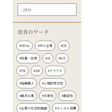
2021
注目のワード
#SDGs
#中小企業
#DX
#改善・改良
#AI
#IoT
#VR
#AR
#クラウド
#組織風土
#心理的安全性
#減点主義
#生産性
#創造性
#企業の社会的価値
#エシカル消費