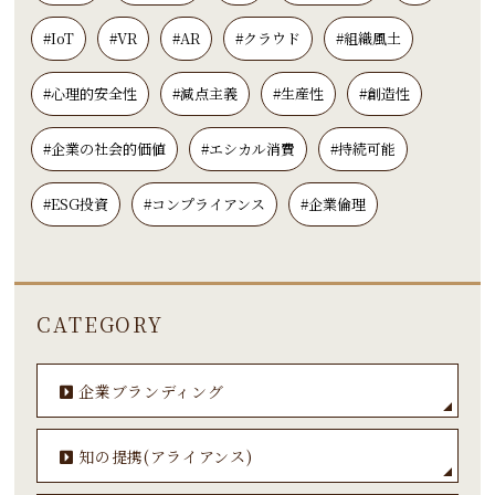
#IoT
#VR
#AR
#クラウド
#組織風土
#心理的安全性
#減点主義
#生産性
#創造性
#企業の社会的価値
#エシカル消費
#持続可能
#ESG投資
#コンプライアンス
#企業倫理
CATEGORY
企業ブランディング
知の提携(アライアンス)