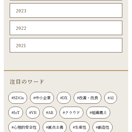
2023
2022
2021
注目のワード
#SDGs
#中小企業
#DX
#改善・改良
#AI
#IoT
#VR
#AR
#クラウド
#組織風土
#心理的安全性
#減点主義
#生産性
#創造性