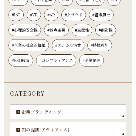
#IoT
#VR
#AR
#クラウド
#組織風土
#心理的安全性
#減点主義
#生産性
#創造性
#企業の社会的価値
#エシカル消費
#持続可能
#ESG投資
#コンプライアンス
#企業倫理
CATEGORY
企業ブランディング
知の提携(アライアンス)