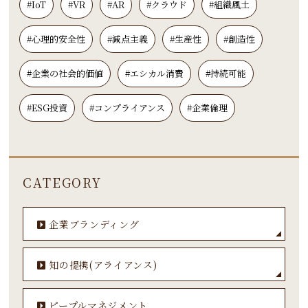
#IoT
#VR
#AR
#クラウド
#組織風土
#心理的安全性
#減点主義
#生産性
#創造性
#企業の社会的価値
#エシカル消費
#持続可能
#ESG投資
#コンプライアンス
#企業倫理
CATEGORY
企業ブランディング
知の提携(アライアンス)
ピープルマネジメント