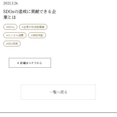
2021.3.26
SDGsの達成に貢献できる企
業とは
#SDGs
#企業の社会的価値
#エシカル消費
#持続可能
#ESG投資
詳細はコチラから
一覧へ戻る