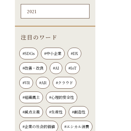
2021
注目のワード
#SDGs
#中小企業
#DX
#改善・改良
#AI
#IoT
#VR
#AR
#クラウド
#組織風土
#心理的安全性
#減点主義
#生産性
#創造性
#企業の社会的価値
#エシカル消費