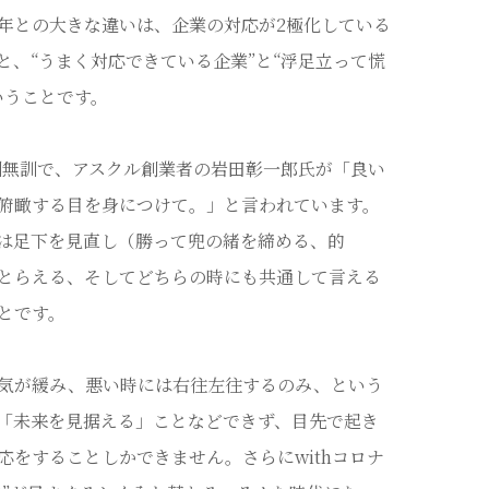
年との大きな違いは、企業の対応が2極化している
と、“うまく対応できている企業”と“浮足立って慌
いうことです。
有訓無訓で、アスクル創業者の岩田彰一郎氏が「良い
俯瞰する目を身につけて。」と言われています。
は足下を見直し（勝って兜の緒を締める、的
とらえる、そしてどちらの時にも共通して言える
とです。
気が緩み、悪い時には右往左往するのみ、という
「未来を見据える」ことなどできず、目先で起き
をすることしかできません。さらにwithコロナ