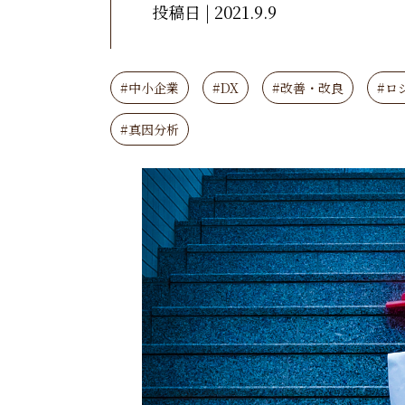
投稿日 | 2021.9.9
#中小企業
#DX
#改善・改良
#ロ
#真因分析