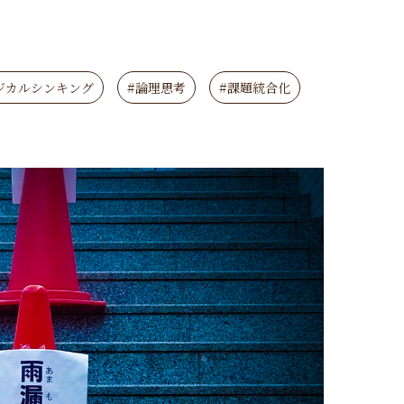
ジカルシンキング
#論理思考
#課題統合化